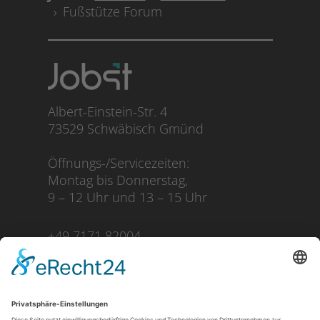
Fußstütze Forum
Albert-Einstein-Str. 4
73529 Schwäbisch Gmünd
Öffnungs-/Servicezeiten:
Montag bis Donnerstag,
9 – 12 Uhr und 13 – 15 Uhr
+49 7171 82004
mail@jobst-salon.de