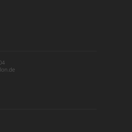
04
lon.de