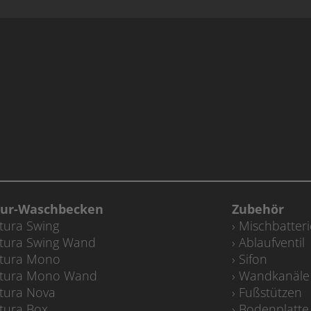
eur-Waschbecken
Zubehör
tura Swing
Mischbatter
tura Swing Wand
Ablaufventil
tura Mono
Sifon
tura Mono Wand
Wandkanäle
tura Nova
Fußstützen
tura Box
Bodenplatte