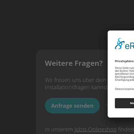
Weitere Fragen?
Wir freuen uns über dein Interesse!
Installationsfragen kannst du dich
Anfrage senden
+49 717
In unserem
Jobst-Onlineshop
findes