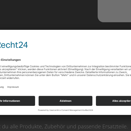
 Bei Fragen zu unseren Friseur-Waschbecken, Frisiermö
 gerne direkt an unsere kompetentes Team wenden.
1 82004
t du alle Produkte, Zubehör und passende Ersatzteile.